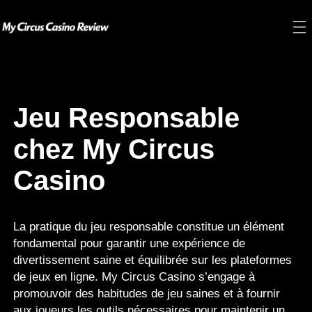
Jeu Responsable
chez My Circus
Casino
La pratique du jeu responsable constitue un élément
fondamental pour garantir une expérience de
divertissement saine et équilibrée sur les plateformes
de jeux en ligne. My Circus Casino s’engage à
promouvoir des habitudes de jeu saines et à fournir
aux joueurs les outils nécessaires pour maintenir un