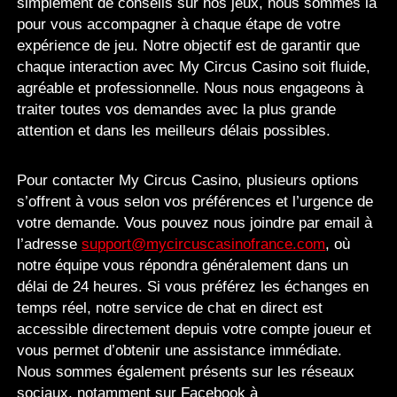
simplement de conseils sur nos jeux, nous sommes là
pour vous accompagner à chaque étape de votre
expérience de jeu. Notre objectif est de garantir que
chaque interaction avec My Circus Casino soit fluide,
agréable et professionnelle. Nous nous engageons à
traiter toutes vos demandes avec la plus grande
attention et dans les meilleurs délais possibles.
Pour contacter My Circus Casino, plusieurs options
s’offrent à vous selon vos préférences et l’urgence de
votre demande. Vous pouvez nous joindre par email à
l’adresse
support@mycircuscasinofrance.com
, où
notre équipe vous répondra généralement dans un
délai de 24 heures. Si vous préférez les échanges en
temps réel, notre service de chat en direct est
accessible directement depuis votre compte joueur et
vous permet d’obtenir une assistance immédiate.
Nous sommes également présents sur les réseaux
sociaux, notamment sur Facebook à